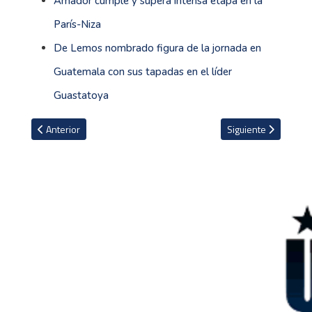
Amador cumple y supera intensa etapa en la
París-Niza
De Lemos nombrado figura de la jornada en
Guatemala con sus tapadas en el líder
Guastatoya
Artículo anterior: FIFA suspende a futbolista hondureño por un p
Artículo siguiente: 
Anterior
Siguiente