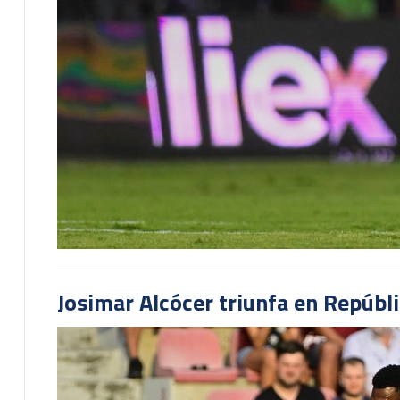
Josimar Alcócer triunfa en Repúbl