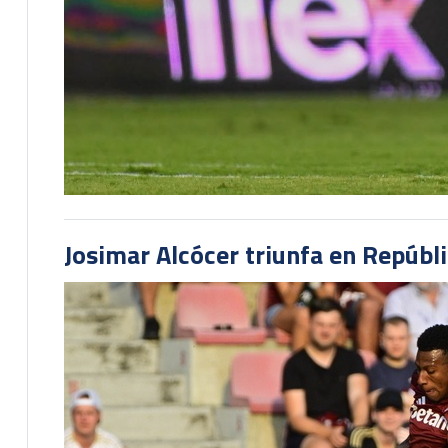
Josimar Alcócer triunfa en Repúbl