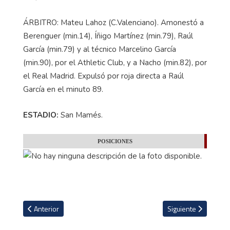
ÁRBITRO: Mateu Lahoz (C.Valenciano). Amonestó a
Berenguer (min.14), Íñigo Martínez (min.79), Raúl
García (min.79) y al técnico Marcelino García
(min.90), por el Athletic Club, y a Nacho (min.82), por
el Real Madrid. Expulsó por roja directa a Raúl
García en el minuto 89.
ESTADIO:
San Mamés.
POSICIONES
Artículo anterior: Liverpool vence a West Bromwich con un gol de 
Artículo siguiente: 
Anterior
Siguiente