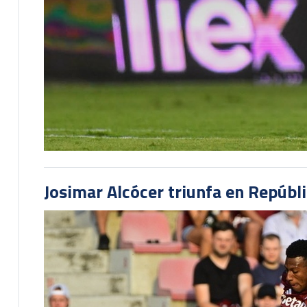
Josimar Alcócer triunfa en Repúbl