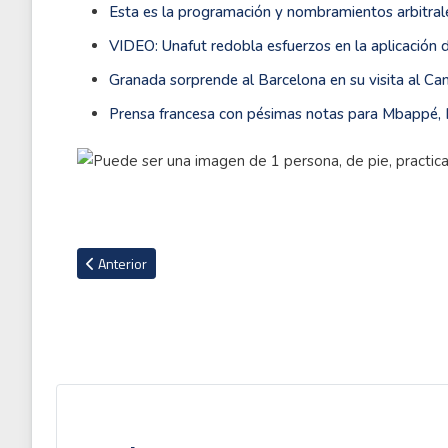
Esta es la programación y nombramientos arbitrale
VIDEO: Unafut redobla esfuerzos en la aplicación 
Granada sorprende al Barcelona en su visita al Cam
Prensa francesa con pésimas notas para Mbappé,
Artículo anterior: Acción de los Legionarios
Anterior