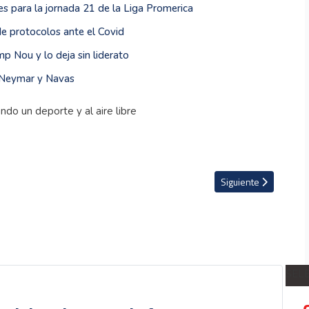
s para la jornada 21 de la Liga Promerica
de protocolos ante el Covid
p Nou y lo deja sin liderato
 Neymar y Navas
Artículo siguiente: 
Siguiente
SEL