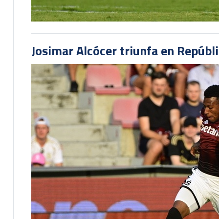
Josimar Alcócer triunfa en Repúbl