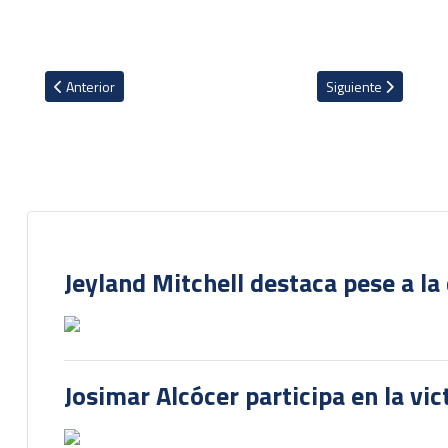
Artículo anterior: Fernán Faerron con mismo panorama en Ucrania
Artículo siguiente: 
Anterior
Siguiente
Jeyland Mitchell destaca pese a la
Josimar Alcócer participa en la vi