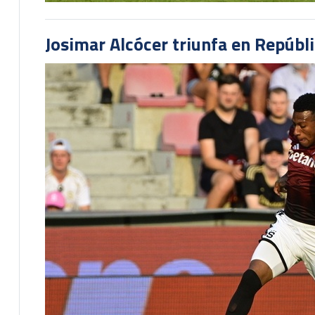
Josimar Alcócer triunfa en Repúbl