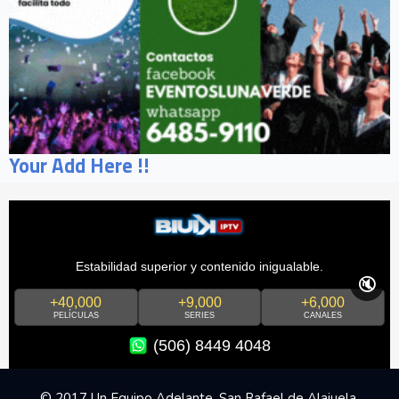
Your Add Here !!
Estabilidad superior y contenido inigualable.
🔇
+40,000
+9,000
+6,000
PELÍCULAS
SERIES
CANALES
(506) 8449 4048
© 2017 Un Equipo Adelante, San Rafael de Alajuela,