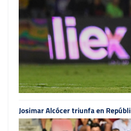
Josimar Alcócer triunfa en Repúbl