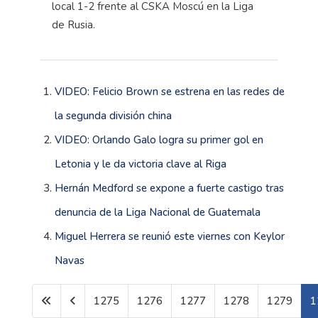
local 1-2 frente al CSKA Moscú en la Liga
de Rusia.
VIDEO: Felicio Brown se estrena en las redes de
la segunda división china
VIDEO: Orlando Galo logra su primer gol en
Letonia y le da victoria clave al Riga
Hernán Medford se expone a fuerte castigo tras
denuncia de la Liga Nacional de Guatemala
Miguel Herrera se reunió este viernes con Keylor
Navas
1275
1276
1277
1278
1279
1
Página 1280 de 1600