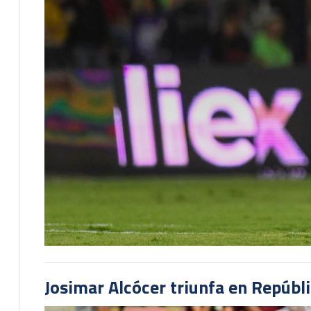
Josimar Alcócer triunfa en Repúbl