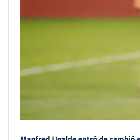
Manfred Ugalde entró de cambió e