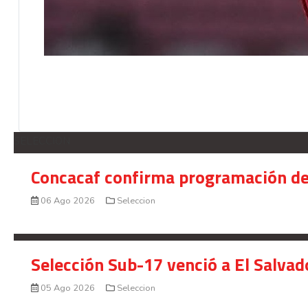
SELECCION
Concacaf confirma programación de
06 Ago 2026
Seleccion
Selección Sub-17 venció a El Salvad
05 Ago 2026
Seleccion