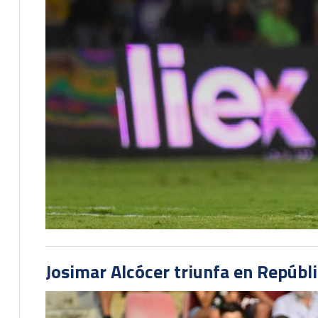
Josimar Alcócer triunfa en Repúbl