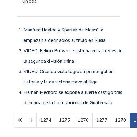
Unidos.
Manfred Ugalde y Spartak de Moscú le
empiezan a decir adiós al título en Rusia
VIDEO: Felicio Brown se estrena en las redes de
la segunda división china
VIDEO: Orlando Galo logra su primer gol en
Letonia y le da victoria clave al Riga
Hernán Medford se expone a fuerte castigo tras
denuncia de la Liga Nacional de Guatemala
1274
1275
1276
1277
1278
1
Página 1279 de 1600