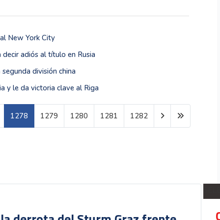
 al New York City
ecir adiós al título en Rusia
 segunda división china
 y le da victoria clave al Riga
1278
1279
1280
1281
1282
Página 1278 de 1600
SEL
 la derrota del Sturm Graz frente