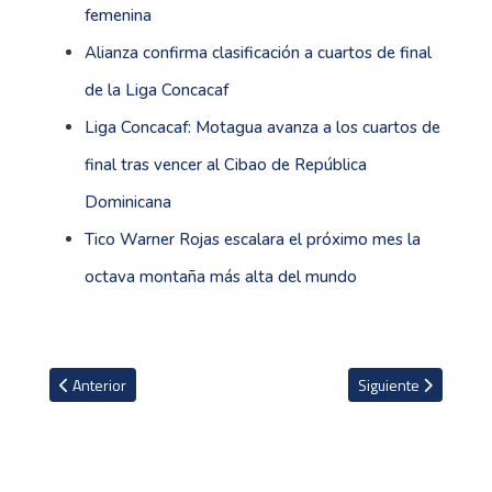
femenina
Alianza confirma clasificación a cuartos de final
de la Liga Concacaf
Liga Concacaf: Motagua avanza a los cuartos de
final tras vencer al Cibao de República
Dominicana
Tico Warner Rojas escalara el próximo mes la
octava montaña más alta del mundo
Artículo anterior: El goleado Bochum de Cristian Gamboa sale a b
Artículo siguiente: 
Anterior
Siguiente