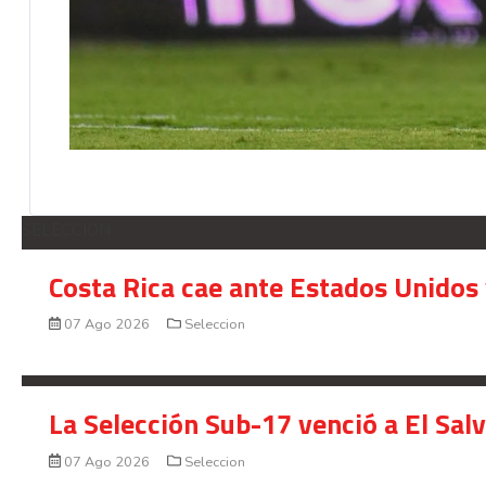
SELECCION
Costa Rica cae ante Estados Unidos 
07 Ago 2026
Seleccion
La Selección Sub-17 venció a El Sal
07 Ago 2026
Seleccion