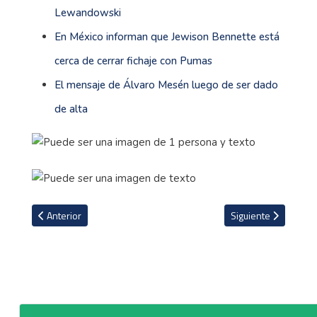
Lewandowski
En México informan que Jewison Bennette está
cerca de cerrar fichaje con Pumas
El mensaje de Álvaro Mesén luego de ser dado
de alta
Artículo anterior: El histórico futbolista salvadoreño 'Pelé' Zapata
Artículo siguiente: 
Anterior
Siguiente