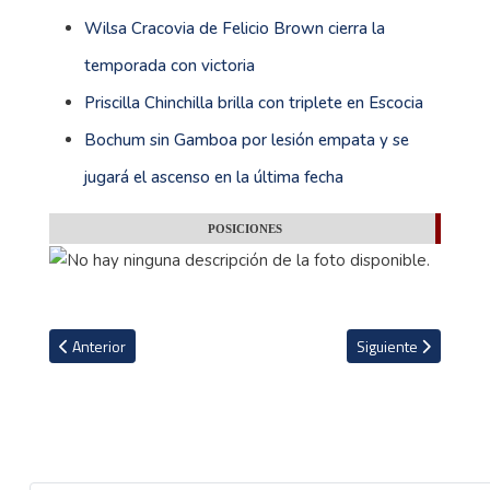
Wilsa Cracovia de Felicio Brown cierra la
temporada con victoria
Priscilla Chinchilla brilla con triplete en Escocia
Bochum sin Gamboa por lesión empata y se
jugará el ascenso en la última fecha
POSICIONES
Artículo anterior: Duarte ingresó de cambio en caída del Levante
Artículo siguiente: W
Anterior
Siguiente