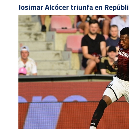
Josimar Alcócer triunfa en Repúbl