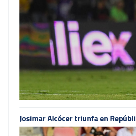
Josimar Alcócer triunfa en Repúbl