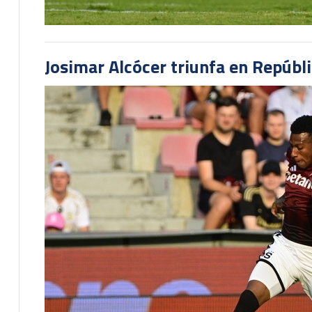
Josimar Alcócer triunfa en Repúbl