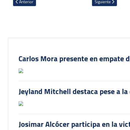
Artículo anterior: VIDEO: Carlos Mora se corona campeón de la Lig
Artículo siguiente: 
Anterior
Siguiente
Carlos Mora presente en empate del
Jeyland Mitchell destaca pese a la
Josimar Alcócer participa en la vi