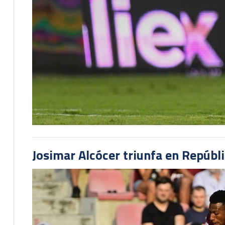
Josimar Alcócer triunfa en Repúbl