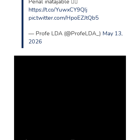
Penal inatajable 😮‍💨
https://t.co/YuwxCY9QIj
pic.twitter.com/HpoEZJtQb5
— Profe LDA (@ProfeLDA_)
May 13,
2026