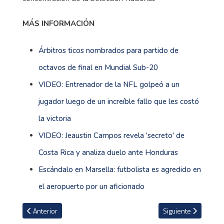
MÁS INFORMACIÓN
Árbitros ticos nombrados para partido de
octavos de final en Mundial Sub-20
VIDEO: Entrenador de la NFL golpeó a un
jugador luego de un increíble fallo que les costó
la victoria
VIDEO: Jeaustin Campos revela 'secreto' de
Costa Rica y analiza duelo ante Honduras
Escándalo en Marsella: futbolista es agredido en
el aeropuerto por un aficionado
Artículo anterior: ¿Se quedará Keylor Navas sin entrenador en P
Artículo siguiente:
Anterior
Siguiente