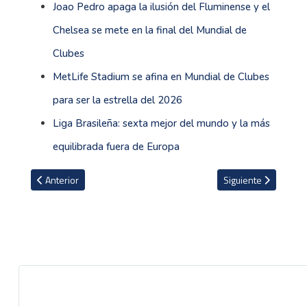
Joao Pedro apaga la ilusión del Fluminense y el
Chelsea se mete en la final del Mundial de
Clubes
MetLife Stadium se afina en Mundial de Clubes
para ser la estrella del 2026
Liga Brasileña: sexta mejor del mundo y la más
equilibrada fuera de Europa
Artículo anterior: Futuro de Patrick Sequeira toma un giro inesper
Artículo siguiente: 
Anterior
Siguiente