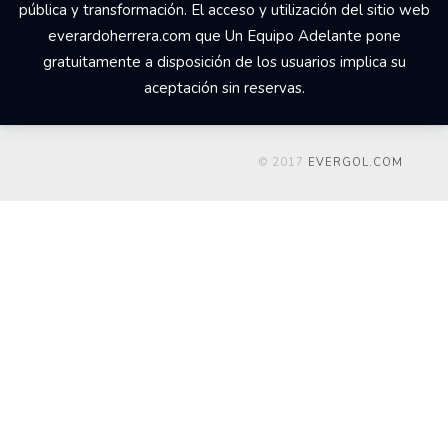
© 2017 Un Equipo Adelante, San Rafael de Alajuela,
Comercial Udesa Sport. Todos los derechos reservados Los
derechos de propiedad intelectual del web
everardoherrera.com, su código fuente, diseño, estructura de
navegación, bases de datos y los distintos elementos en él
contenidos son titularidad de Un Equipo Adelante a quien
corresponde el ejercicio exclusivo de los derechos de
explotación de los mismos en cualquier forma y, en especial,
los derechos de reproducción, distribución, comunicación
pública y transformación. El acceso y utilización del sitio web
everardoherrera.com que Un Equipo Adelante pone
gratuitamente a disposición de los usuarios implica su
aceptación sin reservas.
© 2017
EVERGOL.COM