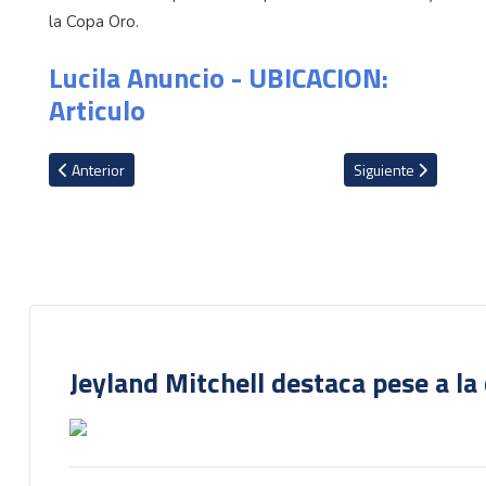
la Copa Oro.
Lucila Anuncio - UBICACION:
Articulo
Artículo anterior: Miguel Herrera reconoce que Jeyland Mitchell 
Artículo siguiente: 
Anterior
Siguiente
Jeyland Mitchell destaca pese a la