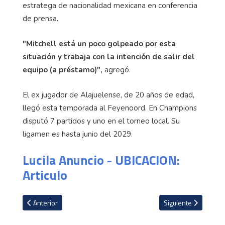
estratega de nacionalidad mexicana en conferencia
de prensa.
"Mitchell está un poco golpeado por esta
situación y trabaja con la intención de salir del
equipo (a préstamo)",
agregó.
El ex jugador de Alajuelense, de 20 años de edad,
llegó esta temporada al Feyenoord. En Champions
disputó 7 partidos y uno en el torneo local. Su
ligamen es hasta junio del 2029.
Lucila Anuncio - UBICACION:
Articulo
Artículo anterior: Acción de los Legionarios
Artículo siguiente: K
Anterior
Siguiente