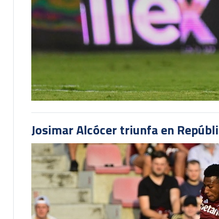
Josimar Alcócer triunfa en Repúbl