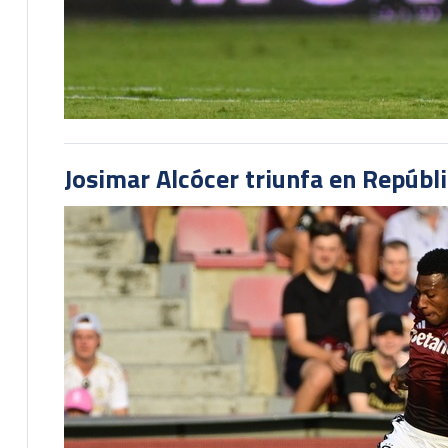
Josimar Alcócer triunfa en Repúbl