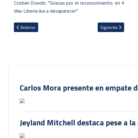
Cristian Oviedo: "Gracias por el reconocimiento; en 4
días Liberia iba a desaparecer"
Artículo anterior: Patrick Sequeira tuvo una buena actuación pese 
Artículo siguiente: 
Anterior
Siguiente
Carlos Mora presente en empate del
Jeyland Mitchell destaca pese a la