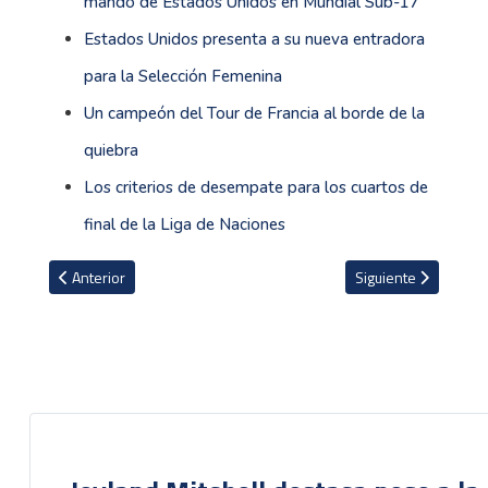
mando de Estados Unidos en Mundial Sub-17
Estados Unidos presenta a su nueva entradora
para la Selección Femenina
Un campeón del Tour de Francia al borde de la
quiebra
Los criterios de desempate para los cuartos de
final de la Liga de Naciones
Artículo anterior: Manfred Ugalde confiesa con cuál equipo españo
Artículo siguiente: J
Anterior
Siguiente