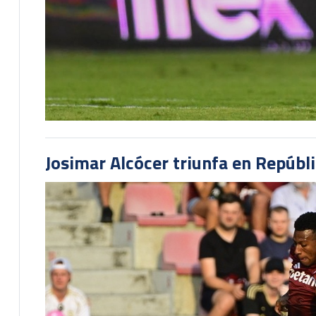
Josimar Alcócer triunfa en Repúbl