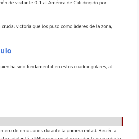
ón de visitante 0-1 al América de Cali dirigido por
crucial victoria que los puso como líderes de la zona,
culo
 quien ha sido fundamental en estos cuadrangulares, al
número de emociones durante la primera mitad. Recién a
stro adelantó a Millonarios en el marcador tras un rebote