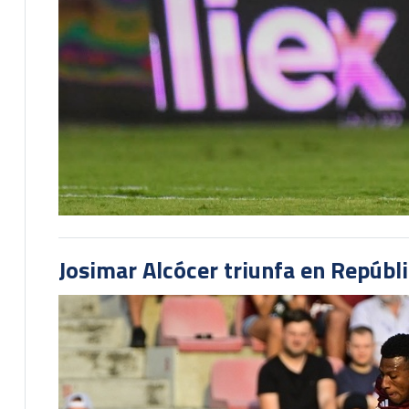
Josimar Alcócer triunfa en Repúbl