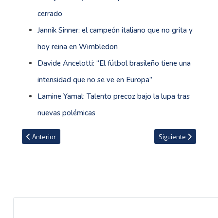
cerrado
Jannik Sinner: el campeón italiano que no grita y
hoy reina en Wimbledon
Davide Ancelotti: “El fútbol brasileño tiene una
intensidad que no se ve en Europa”
Lamine Yamal: Talento precoz bajo la lupa tras
nuevas polémicas
Artículo anterior: Porteros ticos que han jugado en el fútbol mexic
Artículo siguiente: 
Anterior
Siguiente