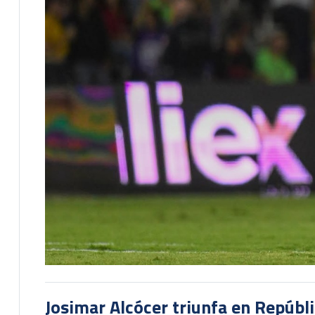
Josimar Alcócer triunfa en Repúbl