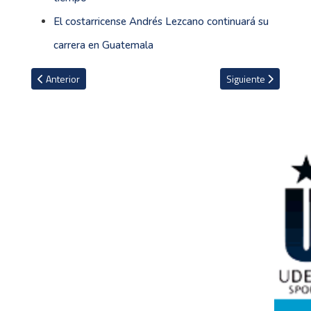
El costarricense Andrés Lezcano continuará su
carrera en Guatemala
Artículo anterior: Cinco policías franceses investigados por reci
Artículo siguiente: 
Anterior
Siguiente