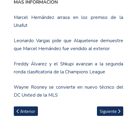
MÁS INFORMACIÓN
Marcel Hernández arrasa en los premiso de la
Unafut
Leonardo Vargas pide que Alajuelense demuestre
que Marcel Hernández fue vendido al exterior
Freddy Álvarez y el Shkupi avanzan a la segunda
ronda clasificatoria de la Champions League
Wayne Rooney se convierte en nuevo técnico del
DC United de la MLS
Artículo anterior: Frank Zamora se convierte en nuevo refuerzo d
Artículo siguiente: 
Anterior
Siguiente