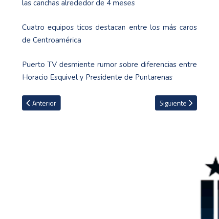
las canchas alrededor de 4 meses
Cuatro equipos ticos destacan entre los más caros
de Centroamérica
Puerto TV desmiente rumor sobre diferencias entre
Horacio Esquivel y Presidente de Puntarenas
Artículo anterior: El Barcelona cierra el fichaje del brasileño Raph
Artículo siguiente: L
Anterior
Siguiente