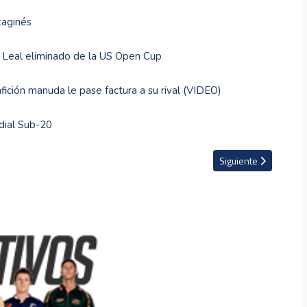
taginés
l Leal eliminado de la US Open Cup
fición manuda le pase factura a su rival (VIDEO)
dial Sub-20
arcelona y Lewandowski planea no presentarse a la pretemporada
Artículo siguiente: E
Siguiente