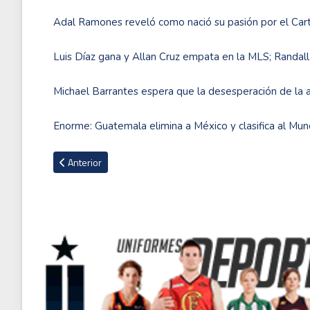
Adal Ramones reveló como nació su pasión por el Car
Luis Díaz gana y Allan Cruz empata en la MLS; Randal
Michael Barrantes espera que la desesperación de la a
Enorme: Guatemala elimina a México y clasifica al Mun
Artículo anterior: Bayern Múnich rechaza otra oferta del B
Anterior