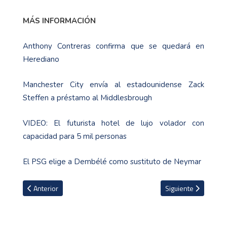
MÁS INFORMACIÓN
Anthony Contreras confirma que se quedará en
Herediano
Manchester City envía al estadounidense Zack
Steffen a préstamo al Middlesbrough
VIDEO: El futurista hotel de lujo volador con
capacidad para 5 mil personas
El PSG elige a Dembélé como sustituto de Neymar
Artículo anterior: Enorme: Guatemala elimina a México y clasifica a
Artículo siguiente: 
Anterior
Siguiente