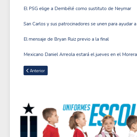
El PSG elige a Dembélé como sustituto de Neymar
San Carlos y sus patrocinadores se unen para ayudar a
El mensaje de Bryan Ruiz previo a la final
Mexicano Daniel Arreola estará el jueves en el Morer
Artículo anterior: República Dominicana logra histórica clasif
Anterior