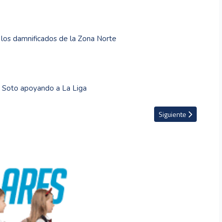
 los damnificados de la Zona Norte
a Soto apoyando a La Liga
icación al Mundial Sub-20 tras vencer a Jamaica (1-0)
Artículo siguiente: E
Siguiente