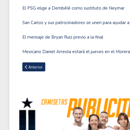
El PSG elige a Dembélé como sustituto de Neymar
San Carlos y sus patrocinadores se unen para ayudar a
El mensaje de Bryan Ruiz previo a la final
Mexicano Daniel Arreola estará el jueves en el Morer
Artículo anterior: República Dominicana logra histórica clasif
Anterior