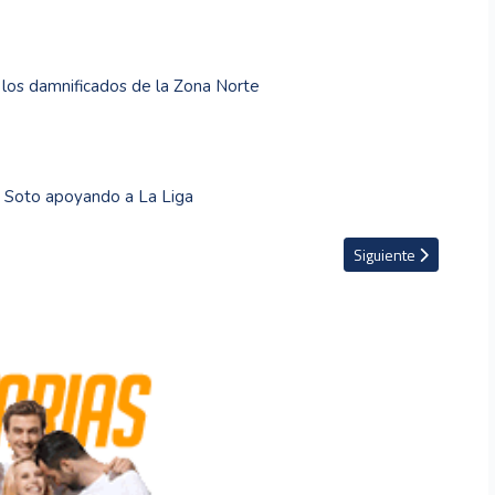
 los damnificados de la Zona Norte
a Soto apoyando a La Liga
icación al Mundial Sub-20 tras vencer a Jamaica (1-0)
Artículo siguiente: E
Siguiente