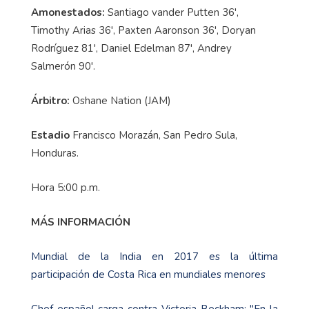
Amonestados:
Santiago vander Putten 36',
Timothy Arias 36', Paxten Aaronson 36', Doryan
Rodríguez 81', Daniel Edelman 87', Andrey
Salmerón 90'.
Árbitro:
Oshane Nation (JAM)
Estadio
Francisco Morazán, San Pedro Sula,
Honduras.
Hora 5:00 p.m.
MÁS INFORMACIÓN
Mundial de la India en 2017 es la última
participación de Costa Rica en mundiales menores
Chef español carga contra Victoria Beckham: "En la