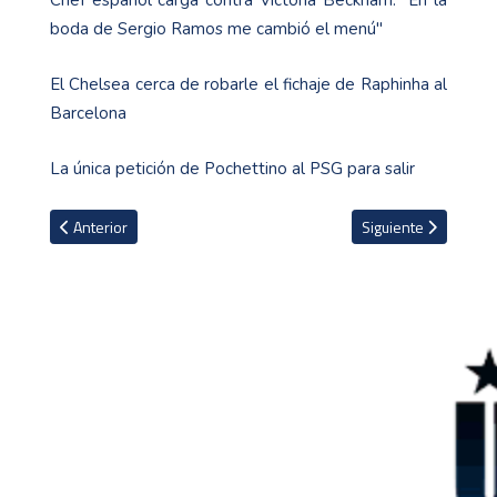
boda de Sergio Ramos me cambió el menú"
El Chelsea cerca de robarle el fichaje de Raphinha al
Barcelona
La única petición de Pochettino al PSG para salir
Artículo anterior: Mundial de la India en 2017 es la última partic
Artículo siguiente: 
Anterior
Siguiente