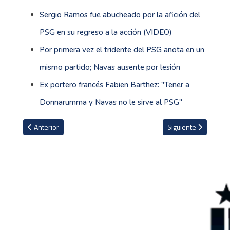
Sergio Ramos fue abucheado por la afición del
PSG en su regreso a la acción (VIDEO)
Por primera vez el tridente del PSG anota en un
mismo partido; Navas ausente por lesión
Ex portero francés Fabien Barthez: ''Tener a
Donnarumma y Navas no le sirve al PSG''
Artículo anterior: "Fui demasiado respetuoso con Cristiano y Buffo
Artículo siguiente: 
Anterior
Siguiente