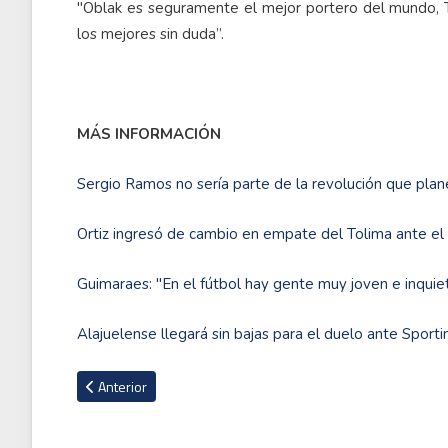
"Oblak es seguramente el mejor portero del mundo, 
los mejores sin duda”.
MÁS INFORMACIÓN
Sergio Ramos no sería parte de la revolución que plan
Ortiz ingresó de cambio en empate del Tolima ante e
Guimaraes: "En el fútbol hay gente muy joven e inquiet
Alajuelense llegará sin bajas para el duelo ante Sport
Artículo anterior: PSG hace oficial la renovación de Neymar h
Anterior