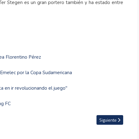
Ter Stegen es un gran portero también y ha estado entre
ea Florentino Pérez
l Emelec por la Copa Sudamericana
a en ir revolucionando el juego"
ing FC
asta el 2025
Artículo siguiente: S
Siguiente