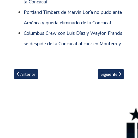
la Concacaf
Portland Timbers de Marvin Loría no pudo ante
América y queda eliminado de la Concacaf
Columbus Crew con Luis Díaz y Waylon Francis
se despide de la Concacaf al caer en Monterrey
Artículo anterior: Falleció el histórico técnico argentino Carlos Tim
Artículo siguiente: 
Anterior
Siguiente