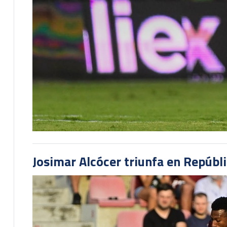
Josimar Alcócer triunfa en Repúbl