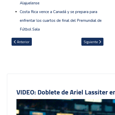
Alajuelense
Costa Rica vence a Canadá y se prepara para
enfrentar los cuartos de final del Premundial de
Fútbol Sala
Artículo anterior: Kurt Morsink no descarta un cambio de equipo 
Artículo siguiente: V
Anterior
Siguiente
VIDEO: Doblete de Ariel Lassiter 