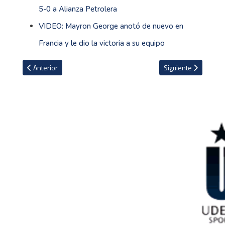
5-0 a Alianza Petrolera
VIDEO: Mayron George anotó de nuevo en
Francia y le dio la victoria a su equipo
Artículo anterior: Felicio Brown entre los nominados a jugador del
Artículo siguiente: 
Anterior
Siguiente