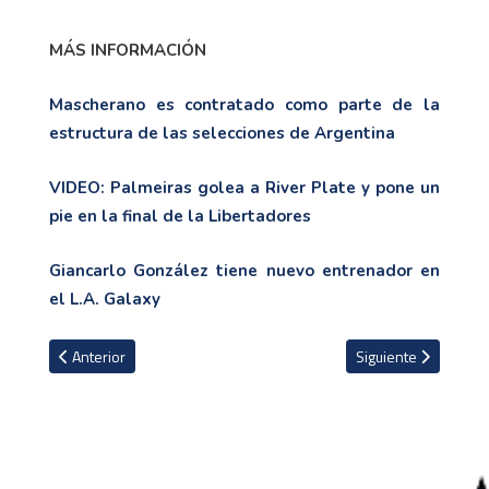
MÁS INFORMACIÓN
Mascherano es contratado como parte de la
estructura de las selecciones de Argentina
VIDEO: Palmeiras golea a River Plate y pone un
pie en la final de la Libertadores
Giancarlo González tiene nuevo entrenador en
el L.A. Galaxy
Artículo anterior: La Premier League registró 40 casos de corona
Artículo siguiente: L
Anterior
Siguiente