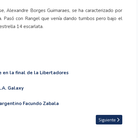
nse, Alexandre Borges Guimaraes, se ha caracterizado por
ca. Pasó con Rangel que venía dando tumbos pero bajo el
strella 14 escarlata.
 en la final de la Libertadores
L.A. Galaxy
l argentino Facundo Zabala
 estructura de las selecciones de Argentina
Artículo siguiente: VI
Siguiente