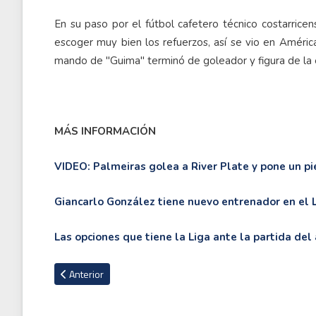
En su paso por el fútbol cafetero técnico costarrice
escoger muy bien los refuerzos, así se vio en Améri
mando de "Guima" terminó de goleador y figura de la e
MÁS INFORMACIÓN
VIDEO: Palmeiras golea a River Plate y pone un pie
Giancarlo González tiene nuevo entrenador en el 
Las opciones que tiene la Liga ante la partida de
Artículo anterior: Mascherano es contratado como parte de la
Anterior