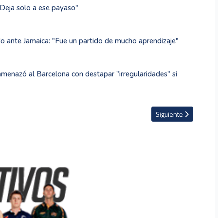
"Deja solo a ese payaso"
ado ante Jamaica: "Fue un partido de mucho aprendizaje"
amenazó al Barcelona con destapar "irregularidades" si
 Costa Rica se queda de forma permanente en el Nottingham Forest de Keyl
Artículo siguiente: G
Siguiente