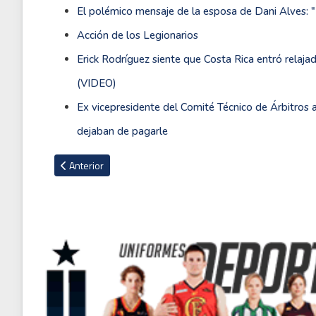
El polémico mensaje de la esposa de Dani Alves: 
Acción de los Legionarios
Erick Rodríguez siente que Costa Rica entró relaj
(VIDEO)
Ex vicepresidente del Comité Técnico de Árbitros 
dejaban de pagarle
Artículo anterior: Delantero neozelandés que fue terror de
Anterior