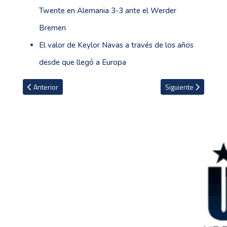
Twente en Alemania 3-3 ante el Werder
Bremen
El valor de Keylor Navas a través de los años
desde que llegó a Europa
Artículo anterior: Toni Kroos se burla del Schalke y el club le re
Artículo siguiente: 
Anterior
Siguiente