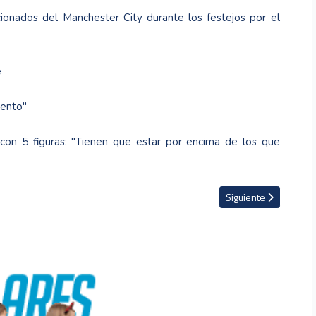
cionados del Manchester City durante los festejos por el
é
iento"
on 5 figuras: ''Tienen que estar por encima de los que
h hasta el 2024
Artículo siguiente: VI
Siguiente