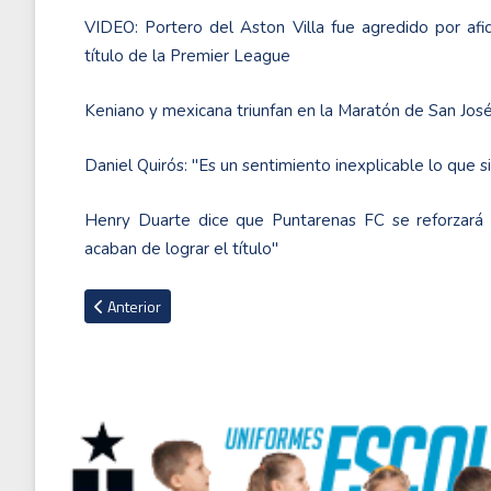
VIDEO: Portero del Aston Villa fue agredido por afi
título de la Premier League
Keniano y mexicana triunfan en la Maratón de San Jos
Daniel Quirós: "Es un sentimiento inexplicable lo que s
Henry Duarte dice que Puntarenas FC se reforzará c
acaban de lograr el título''
Artículo anterior: Manuel Neuer renueva con el Bayern Múnic
Anterior