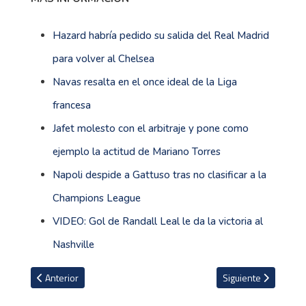
Hazard habría pedido su salida del Real Madrid
para volver al Chelsea
Navas resalta en el once ideal de la Liga
francesa
Jafet molesto con el arbitraje y pone como
ejemplo la actitud de Mariano Torres
Napoli despide a Gattuso tras no clasificar a la
Champions League
VIDEO: Gol de Randall Leal le da la victoria al
Nashville
Artículo anterior: Guardiola: ''Nunca pensé vivir todo esto''
Artículo siguiente: 
Anterior
Siguiente