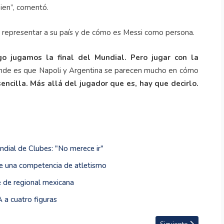
bien”, comentó.
r representar a su país y de cómo es Messi como persona.
o jugamos la final del Mundial. Pero jugar con la
nde es que Napoli y Argentina se parecen mucho en cómo
ncilla. Más allá del jugador que es, hay que decirlo.
ndial de Clubes: "No merece ir"
te una competencia de atletismo
 de regional mexicana
 a cuatro figuras
ste a seguidores del Manchester City
Artículo siguiente: R
Siguiente