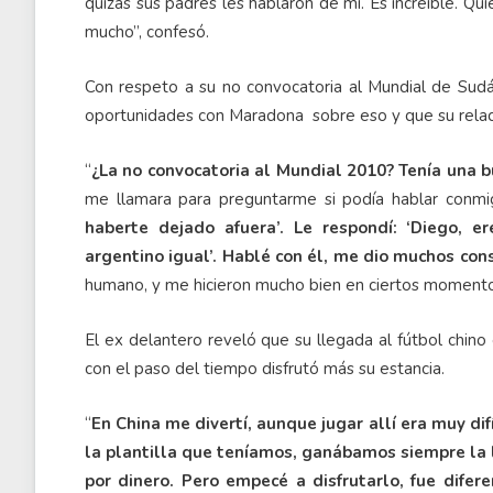
quizás sus padres les hablaron de mí. Es increíble. Q
mucho”, confesó.
Con respeto a su no convocatoria al Mundial de Sudá
oportunidades con Maradona
sobre eso y que su rela
“
¿La no convocatoria al Mundial 2010? Tenía una b
me llamara para preguntarme si podía hablar conmi
haberte dejado afuera’. Le respondí: ‘Diego, e
argentino igual’. Hablé con él, me dio muchos co
humano, y me hicieron mucho bien en ciertos momento
El ex delantero reveló que su llegada al fútbol chin
con el paso del tiempo disfrutó más su estancia.
“
En China me divertí, aunque jugar allí era muy difí
la plantilla que teníamos, ganábamos siempre la l
por dinero. Pero empecé a disfrutarlo, fue dife