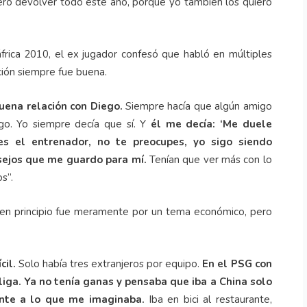
uiero devolver todo este año, porque yo también los quiero
frica 2010, el ex jugador confesó que habló en múltiples
ción siempre fue buena.
uena relación con Diego.
Siempre hacía que algún amigo
go. Yo siempre decía que sí. Y
él me decía: ‘Me duele
res el entrenador, no te preocupes, yo sigo siendo
nsejos que me guardo para mí.
Tenían que ver más con lo
s”.
o en principio fue meramente por un tema económico, pero
cil.
Solo había tres extranjeros por equipo.
En el PSG con
iga. Ya no tenía ganas y pensaba que iba a China solo
rente a lo que me imaginaba.
Iba en bici al restaurante,