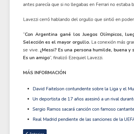
antes parecía que si no llegabas en Ferrari no estaba 
Lavezzi cerró hablando del orgullo que sintió en pode
“
Con Argentina gané los Juegos Olímpicos, lueg
Selección es el mayor orgullo.
La conexión más gra
se vive.
¿Messi? Es una persona humilde, buena y se
Es un amigo
”, finalizó Ezequiel Lavezzi.
MÁS INFORMACIÓN
David Faitelson contundente sobre la Liga y el Mu
Un deportista de 17 años asesinó a un rival duran
Sergio Ramos sacará canción con famoso cantante
Real Madrid pendiente de las sanciones de la UEFA
Artículo anterior: La noticia de Kevin de Bruyne que pone tri
Anterior