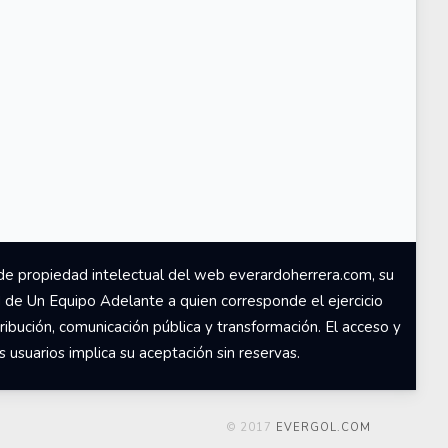
de propiedad intelectual del web everardoherrera.com, su
d de Un Equipo Adelante a quien corresponde el ejercicio
ribución, comunicación pública y transformación. El acceso y
usuarios implica su aceptación sin reservas.
© 2017
EVERGOL.COM