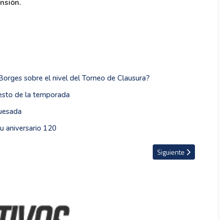
nsión.
Borges sobre el nivel del Torneo de Clausura?
resto de la temporada
Quesada
u aniversario 120
es
Artículo siguiente: A
Siguiente