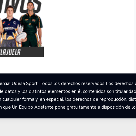
rcial Udesa Sport. Todos los derechos reservados Los derechos 
de datos y los distintos elementos en él contenidos son titularida
ualquier forma y, en especial, los derechos de reproducción, dist
om que Un Equipo Adelante pone gratuitamente a disposición de los 