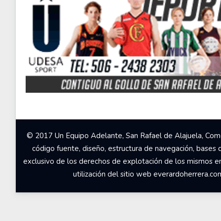
© 2017 Un Equipo Adelante, San Rafael de Alajuela, Come
código fuente, diseño, estructura de navegación, bases 
exclusivo de los derechos de explotación de los mismos en c
utilización del sitio web everardoherrera.c